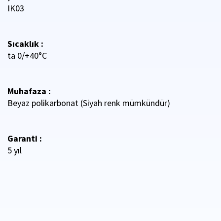
IK03
Sıcaklık :
ta 0/+40°C
Muhafaza :
Beyaz polikarbonat (Siyah renk mümkündür)
Garanti :
5 yıl